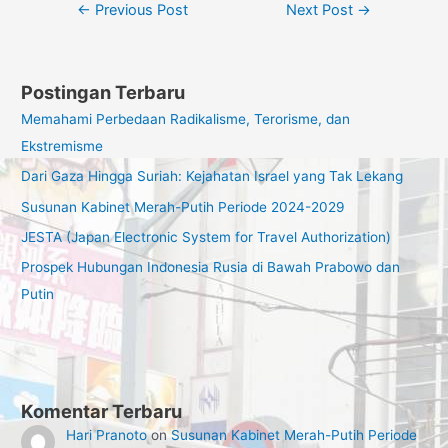
Post
←
Previous Post
Next Post
→
navigation
Postingan Terbaru
Memahami Perbedaan Radikalisme, Terorisme, dan
Ekstremisme
Dari Gaza Hingga Suriah: Kejahatan Israel yang Tak Lekang
Susunan Kabinet Merah-Putih Periode 2024-2029
JESTA (Japan Electronic System for Travel Authorization)
Prospek Hubungan Indonesia Rusia di Bawah Prabowo dan
Putin
Komentar Terbaru
Hari Pranoto
on
Susunan Kabinet Merah-Putih Periode