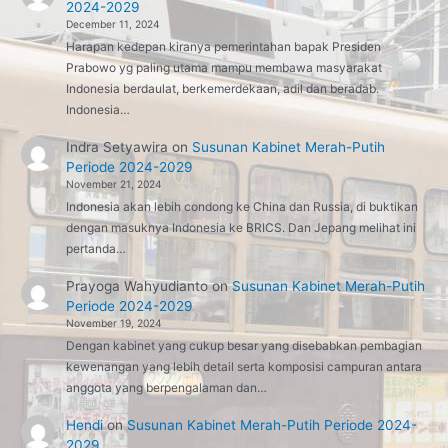
2024-2029
December 11, 2024
Harapan kedepan kiranya pemerintahan bapak Presiden
Prabowo yg paling utama mampu membawa masyarakat
Indonesia berdaulat, berkemerdekaan, adil dan beradab.
Indonesia…
Indra Setyawira
on
Susunan Kabinet Merah-Putih
Periode 2024-2029
November 21, 2024
Indonesia akan lebih condong ke China dan Russia, di buktikan
dengan masuknya Indonesia ke BRICS. Dan Jepang melihat ini
pertanda…
Prayoga Wahyudianto
on
Susunan Kabinet Merah-Putih
Periode 2024-2029
November 19, 2024
Dengan kabinet yang cukup besar yang disebabkan pembagian
kewenangan yang lebih detail serta komposisi campuran antara
anggota yang berpengalaman dan…
Hendi
on
Susunan Kabinet Merah-Putih Periode 2024-
2029