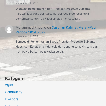
November 19, 2024
Dibawah pemerintahan Bpk. Presiden Prabowo Subianto,
harapan kita pasti semua sama, semoga Indonesia lebih
berkembang, lebih baik lagi dimasa mendatang.…
Mohammad Priyono
on
Susunan Kabinet Merah-Putih
Periode 2024-2029
November 19, 2024
Semoga di Pemerintahan Bapak Presiden Prabowo Subianto,
Hubungan Kerjasama Indonesia dan Jepang semakin baik dan
membawa berkah buat kedua belah…
Kategori
Agama
Community
Diaspora